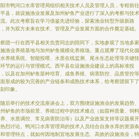
南阳市鸭河口水库管理局组织相关技术人员及管理人员，专程前
西平县，就设施渔业发展及加州鲈鱼产业进行了深入的考察与技
交流。此次考察旨在学习借鉴先进经验，探索渔业转型升级新路
径，并为双方未来在技术、管理及产业发展方面的合作奠定基础
考察团一行在西平县相关负责同志的陪同下，实地参观了当地多
设施渔业养殖基地与加州鲈鱼规模化养殖场。重点观摩了现代化
环水养殖系统、智能投喂、水质在线监测、尾水生态处理等关键
术环节的运行与管理模式。西平县在设施渔业建设上的高标准投
入，以及在加州鲈鱼苗种培育、成鱼养殖、病害防控、品质管控
方面形成的较为完善的产业链条和成熟技术体系，给考察团留下
深刻印象。
在随后举行的技术交流座谈会上，双方围绕设施渔业的发展趋势
加州鲈鱼的市场前景、养殖过程中的技术难点（如苗种质量、饲
营养、水质调控、常见病害防治等）以及产业政策支持等议题展
了热烈讨论。鸭河口水库管理局的技术人员结合自身水库的资源
件和管理特点，就如何因地制宜地发展生态、高效的设施渔业，