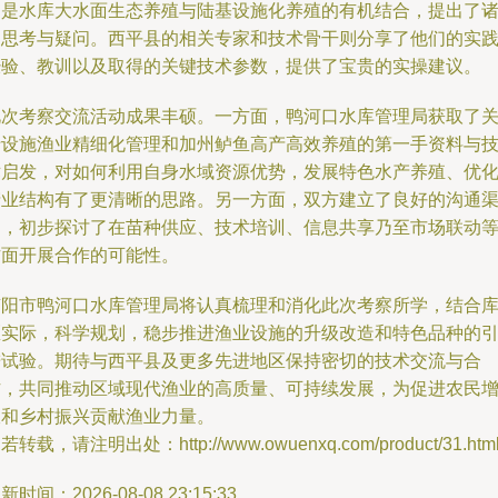
别是水库大水面生态养殖与陆基设施化养殖的有机结合，提出了
多思考与疑问。西平县的相关专家和技术骨干则分享了他们的实
经验、教训以及取得的关键技术参数，提供了宝贵的实操建议。
此次考察交流活动成果丰硕。一方面，鸭河口水库管理局获取了
于设施渔业精细化管理和加州鲈鱼高产高效养殖的第一手资料与
术启发，对如何利用自身水域资源优势，发展特色水产养殖、优
产业结构有了更清晰的思路。另一方面，双方建立了良好的沟通
道，初步探讨了在苗种供应、技术培训、信息共享乃至市场联动
方面开展合作的可能性。
南阳市鸭河口水库管理局将认真梳理和消化此次考察所学，结合
区实际，科学规划，稳步推进渔业设施的升级改造和特色品种的
进试验。期待与西平县及更多先进地区保持密切的技术交流与合
作，共同推动区域现代渔业的高质量、可持续发展，为促进农民
收和乡村振兴贡献渔业力量。
若转载，请注明出处：http://www.owuenxq.com/product/31.htm
新时间：2026-08-08 23:15:33